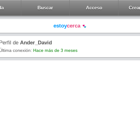
da
Buscar
Acceso
Crea
estoy
cerca
Perfil de
Ander_David
Última conexión:
Hace más de 3 meses