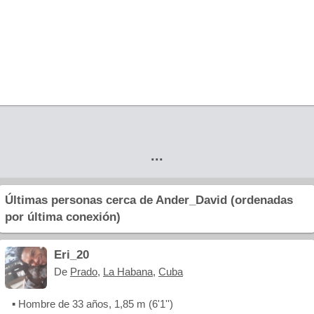
...
Últimas personas cerca de Ander_David (ordenadas
por última conexión)
Eri_20
De
Prado
,
La Habana
,
Cuba
▪ Hombre de 33 años, 1,85 m (6'1'')