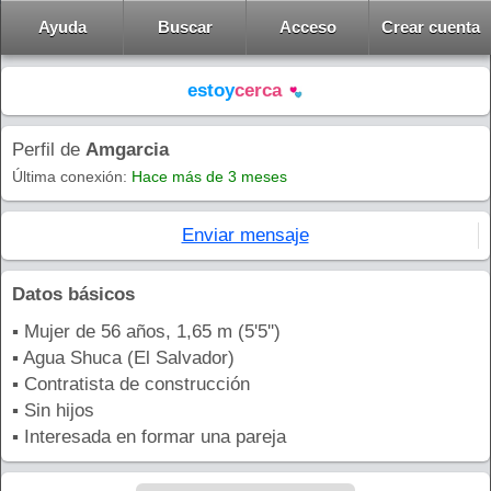
Ayuda
Buscar
Acceso
Crear cuenta
estoy
cerca
Perfil de
Amgarcia
Última conexión:
Hace más de 3 meses
Enviar mensaje
Datos básicos
▪ Mujer de 56 años, 1,65 m (5'5'')
▪ Agua Shuca (El Salvador)
▪ Contratista de construcción
▪ Sin hijos
▪ Interesada en formar una pareja