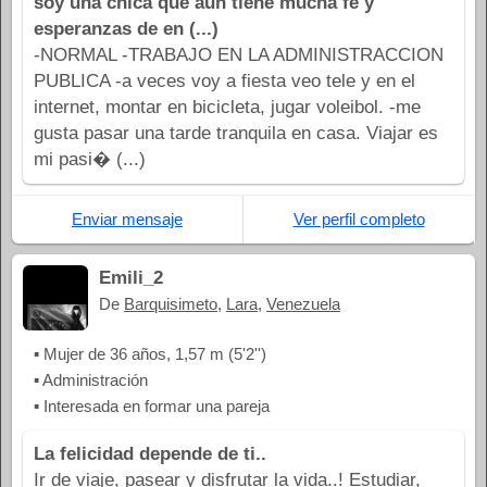
soy una chica que aun tiene mucha fe y
esperanzas de en (...)
-NORMAL -TRABAJO EN LA ADMINISTRACCION
PUBLICA -a veces voy a fiesta veo tele y en el
internet, montar en bicicleta, jugar voleibol. -me
gusta pasar una tarde tranquila en casa. Viajar es
mi pasi� (...)
Enviar mensaje
Ver perfil completo
Emili_2
De
Barquisimeto
,
Lara
,
Venezuela
▪ Mujer de 36 años, 1,57 m (5'2'')
▪ Administración
▪ Interesada en formar una pareja
La felicidad depende de ti..
Ir de viaje, pasear y disfrutar la vida..! Estudiar,