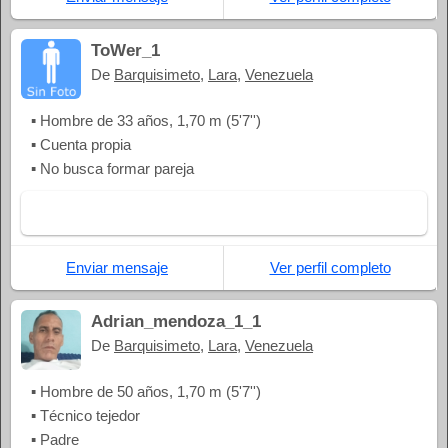
ToWer_1
De
Barquisimeto
,
Lara
,
Venezuela
▪ Hombre de 33 años, 1,70 m (5'7'')
▪ Cuenta propia
▪ No busca formar pareja
Enviar mensaje
Ver perfil completo
Adrian_mendoza_1_1
De
Barquisimeto
,
Lara
,
Venezuela
▪ Hombre de 50 años, 1,70 m (5'7'')
▪ Técnico tejedor
▪ Padre