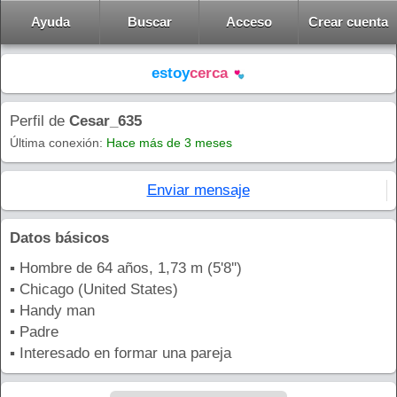
Ayuda
Buscar
Acceso
Crear cuenta
estoy
cerca
Perfil de
Cesar_635
Última conexión:
Hace más de 3 meses
Enviar mensaje
Datos básicos
▪ Hombre de 64 años, 1,73 m (5'8'')
▪ Chicago (United States)
▪ Handy man
▪ Padre
▪ Interesado en formar una pareja