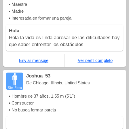
▪ Maestra
▪ Madre
▪ Interesada en formar una pareja
Hola
Hola la vida es linda apresar de las dificultades hay
que saber enfrentar los obstáculos
Enviar mensaje
Ver perfil completo
Joshua_53
De
Chicago
,
Illinois
,
United States
▪ Hombre de 37 años, 1,55 m (5'1'')
▪ Constructor
▪ No busca formar pareja