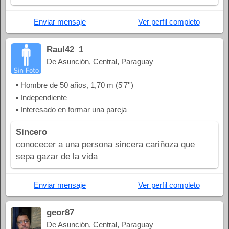
Enviar mensaje
Ver perfil completo
Raul42_1
De
Asunción
,
Central
,
Paraguay
▪ Hombre de 50 años, 1,70 m (5'7'')
▪ Independiente
▪ Interesado en formar una pareja
Sincero
conocecer a una persona sincera cariñoza que
sepa gazar de la vida
Enviar mensaje
Ver perfil completo
geor87
De
Asunción
,
Central
,
Paraguay