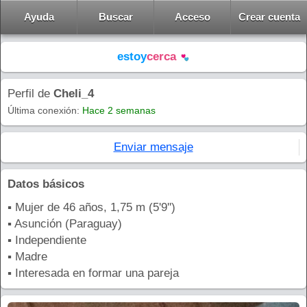
Ayuda
Buscar
Acceso
Crear cuenta
estoy
cerca
Perfil de
Cheli_4
Última conexión:
Hace 2 semanas
Enviar mensaje
Datos básicos
▪ Mujer de 46 años, 1,75 m (5'9'')
▪ Asunción (Paraguay)
▪ Independiente
▪ Madre
▪ Interesada en formar una pareja