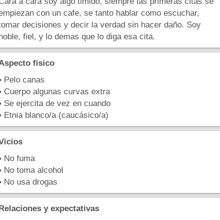
Cara a cara soy algo timido, siempre las primeras citas se
empiezan con un cafe, se tanto hablar como escuchar,
tomar decisiones y decir la verdad sin hacer daño. Soy
noble, fiel, y lo demas que lo diga esa cita.
Aspecto fisico
▪ Pelo canas
▪ Cuerpo algunas curvas extra
▪ Se ejercita de vez en cuando
▪ Etnia blanco/a (caucásico/a)
Vicios
▪ No fuma
▪ No toma alcohol
▪ No usa drogas
Relaciones y expectativas