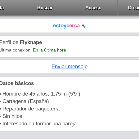
da
Buscar
Acceso
Crea
estoy
cerca
Perfil de
Flyknape
Última conexión:
En la última hora
Enviar mensaje
Datos básicos
▪ Hombre de 45 años, 1,75 m (5'9'')
▪ Cartagena (España)
▪ Repartidor de paqueteria
▪ Sin hijos
▪ Interesado en formar una pareja