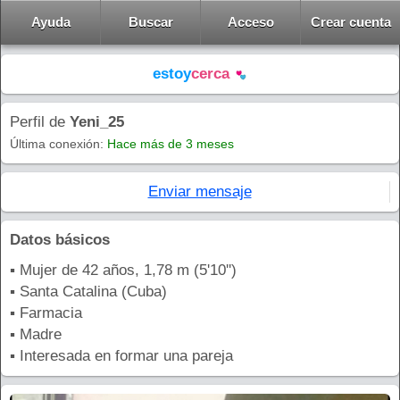
Ayuda
Buscar
Acceso
Crear cuenta
estoy
cerca
Perfil de
Yeni_25
Última conexión:
Hace más de 3 meses
Enviar mensaje
Datos básicos
▪ Mujer de 42 años, 1,78 m (5'10'')
▪ Santa Catalina (Cuba)
▪ Farmacia
▪ Madre
▪ Interesada en formar una pareja