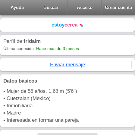
Ayuda
Buscar
Acceso
Crear cuenta
estoy
cerca
Perfil de
fridalm
Última conexión:
Hace más de 3 meses
Enviar mensaje
Datos básicos
▪ Mujer de 56 años, 1,68 m (5'6'')
▪ Cuetzalan (Mexico)
▪ Inmobiliaria
▪ Madre
▪ Interesada en formar una pareja