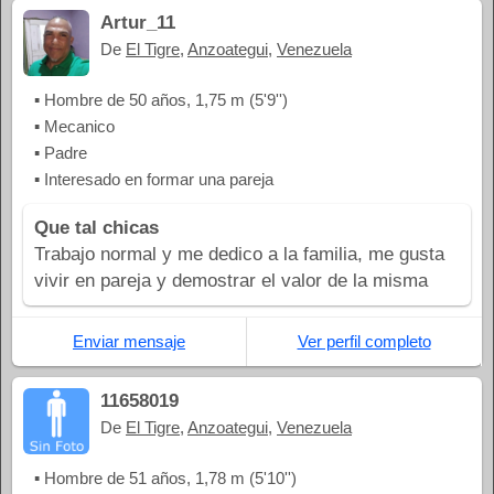
Artur_11
De
El Tigre
,
Anzoategui
,
Venezuela
▪ Hombre de 50 años, 1,75 m (5'9'')
▪ Mecanico
▪ Padre
▪ Interesado en formar una pareja
Que tal chicas
Trabajo normal y me dedico a la familia, me gusta
vivir en pareja y demostrar el valor de la misma
Enviar mensaje
Ver perfil completo
11658019
De
El Tigre
,
Anzoategui
,
Venezuela
▪ Hombre de 51 años, 1,78 m (5'10'')