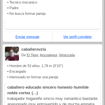
▪ Tecnico mecanico
▪ Padre
▪ No busca formar pareja
Enviar mensaje
Ver perfil completo
caballerovzla
De
El Tigre
,
Anzoategui
,
Venezuela
▪ Hombre de 53 años, 1,78 m (5'10'')
▪ Encargado
▪ Interesado en formar una pareja
caballero educado sincero honesto humilde
noble cortez (...)
trabajador hogareño sincro muy romantico bastante
apasionado muy entrovertido y de mucha empatia