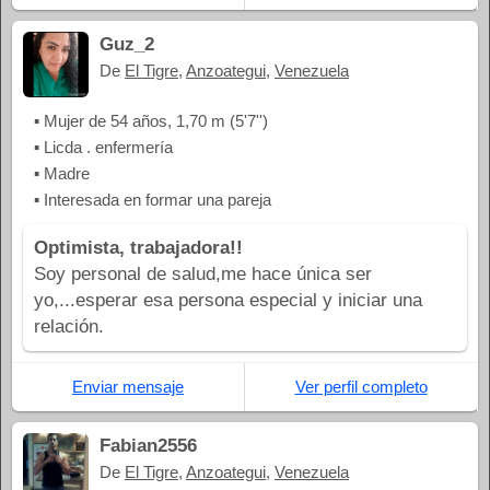
Guz_2
De
El Tigre
,
Anzoategui
,
Venezuela
▪ Mujer de 54 años, 1,70 m (5'7'')
▪ Licda . enfermería
▪ Madre
▪ Interesada en formar una pareja
Optimista, trabajadora!!
Soy personal de salud,me hace única ser
yo,...esperar esa persona especial y iniciar una
relación.
Enviar mensaje
Ver perfil completo
Fabian2556
De
El Tigre
,
Anzoategui
,
Venezuela