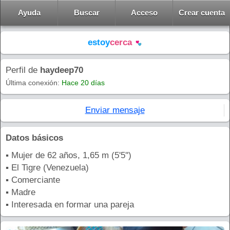
Ayuda
Buscar
Acceso
Crear cuenta
estoy
cerca
Perfil de
haydeep70
Última conexión:
Hace 20 días
Enviar mensaje
Datos básicos
▪ Mujer de 62 años, 1,65 m (5'5'')
▪ El Tigre (Venezuela)
▪ Comerciante
▪ Madre
▪ Interesada en formar una pareja