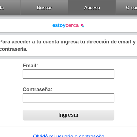
da
Buscar
Acceso
Crea
estoy
cerca
Para acceder a tu cuenta ingresa tu dirección de email y
contraseña.
Email:
Contraseña:
Olvidé mi usuario o contraseña