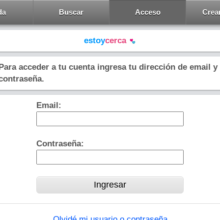
da
Buscar
Acceso
Crea
estoy
cerca
Para acceder a tu cuenta ingresa tu dirección de email y
contraseña.
Email:
Contraseña:
Olvidé mi usuario o contraseña