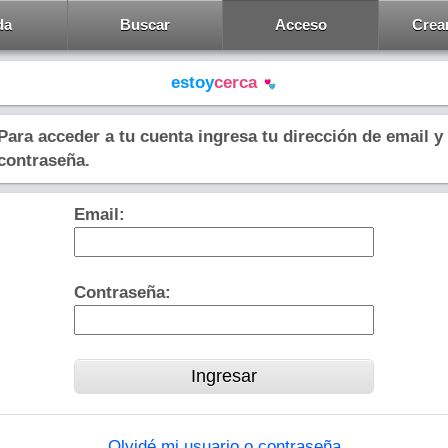
da
Buscar
Acceso
Crea
estoy
cerca
Para acceder a tu cuenta ingresa tu dirección de email y
contraseña.
Email:
Contraseña:
Olvidé mi usuario o contraseña