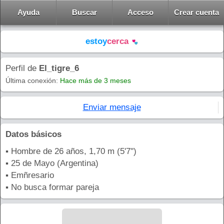
Ayuda
Buscar
Acceso
Crear cuenta
estoy
cerca
Perfil de
El_tigre_6
Última conexión:
Hace más de 3 meses
Enviar mensaje
Datos básicos
▪ Hombre de 26 años, 1,70 m (5'7'')
▪ 25 de Mayo (Argentina)
▪ Emñresario
▪ No busca formar pareja