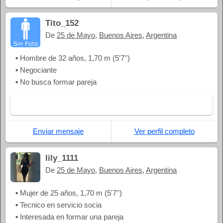
Tito_152
De
25 de Mayo
,
Buenos Aires
,
Argentina
▪ Hombre de 32 años, 1,70 m (5'7'')
▪ Negociante
▪ No busca formar pareja
Enviar mensaje
Ver perfil completo
lily_1111
De
25 de Mayo
,
Buenos Aires
,
Argentina
▪ Mujer de 25 años, 1,70 m (5'7'')
▪ Tecnico en servicio socia
▪ Interesada en formar una pareja