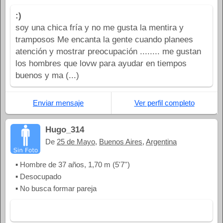
:)
soy una chica fría y no me gusta la mentira y
tramposos Me encanta la gente cuando planees
atención y mostrar preocupación ........ me gustan
los hombres que lovw para ayudar en tiempos
buenos y ma (...)
Enviar mensaje
Ver perfil completo
Hugo_314
De
25 de Mayo
,
Buenos Aires
,
Argentina
▪ Hombre de 37 años, 1,70 m (5'7'')
▪ Desocupado
▪ No busca formar pareja