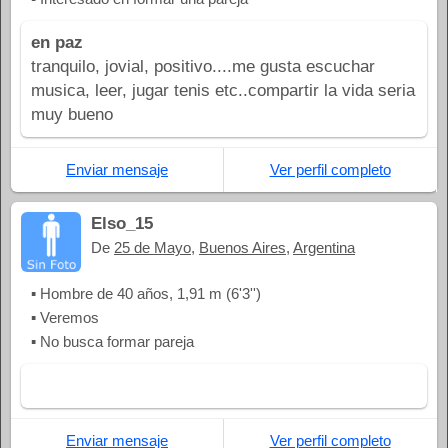
en paz
tranquilo, jovial, positivo....me gusta escuchar
musica, leer, jugar tenis etc..compartir la vida seria
muy bueno
Enviar mensaje
Ver perfil completo
Elso_15
De
25 de Mayo
,
Buenos Aires
,
Argentina
▪ Hombre de 40 años, 1,91 m (6'3'')
▪ Veremos
▪ No busca formar pareja
Enviar mensaje
Ver perfil completo