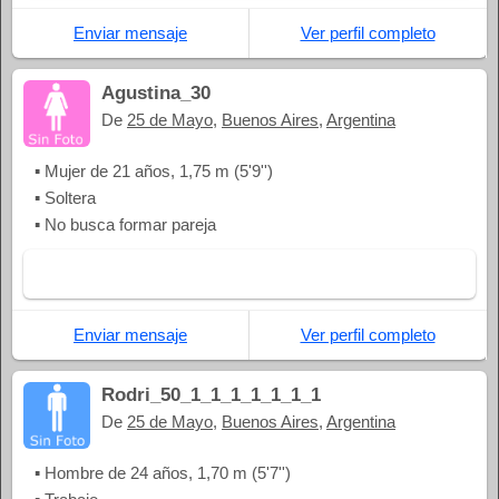
Enviar mensaje
Ver perfil completo
Agustina_30
De
25 de Mayo
,
Buenos Aires
,
Argentina
▪ Mujer de 21 años, 1,75 m (5'9'')
▪ Soltera
▪ No busca formar pareja
Enviar mensaje
Ver perfil completo
Rodri_50_1_1_1_1_1_1_1
De
25 de Mayo
,
Buenos Aires
,
Argentina
▪ Hombre de 24 años, 1,70 m (5'7'')