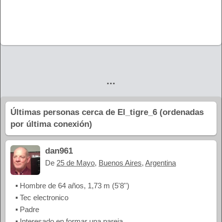
...
Últimas personas cerca de El_tigre_6 (ordenadas
por última conexión)
dan961
De
25 de Mayo
,
Buenos Aires
,
Argentina
▪ Hombre de 64 años, 1,73 m (5'8'')
▪ Tec electronico
▪ Padre
▪ Interesado en formar una pareja