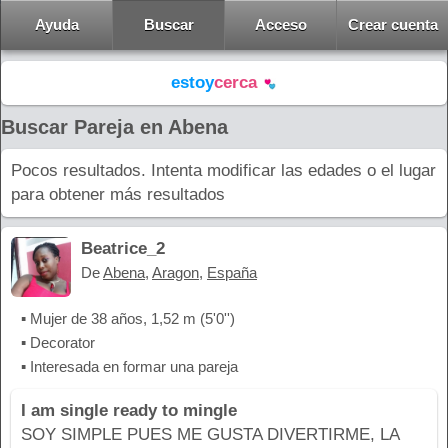
Ayuda
Buscar
Acceso
Crear cuenta
estoy
cerca
Buscar Pareja en Abena
Pocos resultados. Intenta modificar las edades o el lugar
para obtener más resultados
Beatrice_2
De
Abena
,
Aragon
,
España
▪ Mujer de 38 años, 1,52 m (5'0'')
▪ Decorator
▪ Interesada en formar una pareja
I am single ready to mingle
SOY SIMPLE PUES ME GUSTA DIVERTIRME, LA