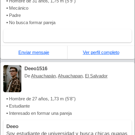
▪ Hombre de 31 años, 1,75 m (5'9'')
▪ Mecánico
▪ Padre
▪ No busca formar pareja
Enviar mensaje
Ver perfil completo
Deeo1516
De
Ahuachapán
,
Ahuachapan
,
El Salvador
▪ Hombre de 27 años, 1,73 m (5'8'')
▪ Estudiante
▪ Interesado en formar una pareja
Deeo
Soy estudiante de universidad y busca chicas guapas