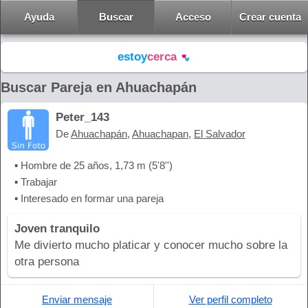
Ayuda
Buscar
Acceso
Crear cuenta
estoy
cerca
Buscar Pareja en Ahuachapán
Peter_143
De
Ahuachapán
,
Ahuachapan
,
El Salvador
▪ Hombre de 25 años, 1,73 m (5'8'')
▪ Trabajar
▪ Interesado en formar una pareja
Joven tranquilo
Me divierto mucho platicar y conocer mucho sobre la
otra persona
Enviar mensaje
Ver perfil completo