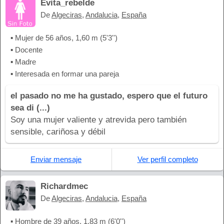
Evita_rebelde
De
Algeciras
,
Andalucia
,
España
▪ Mujer de 56 años, 1,60 m (5'3'')
▪ Docente
▪ Madre
▪ Interesada en formar una pareja
el pasado no me ha gustado, espero que el futuro
sea di (...)
Soy una mujer valiente y atrevida pero también
sensible, cariñosa y débil
Enviar mensaje
Ver perfil completo
Richardmec
De
Algeciras
,
Andalucia
,
España
▪ Hombre de 39 años, 1,83 m (6'0'')