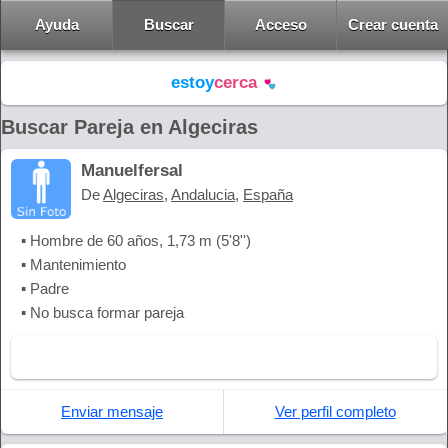
Ayuda
Buscar
Acceso
Crear cuenta
estoy
cerca
Buscar Pareja en Algeciras
Manuelfersal
De
Algeciras
,
Andalucia
,
España
▪ Hombre de 60 años, 1,73 m (5'8'')
▪ Mantenimiento
▪ Padre
▪ No busca formar pareja
Enviar mensaje
Ver perfil completo