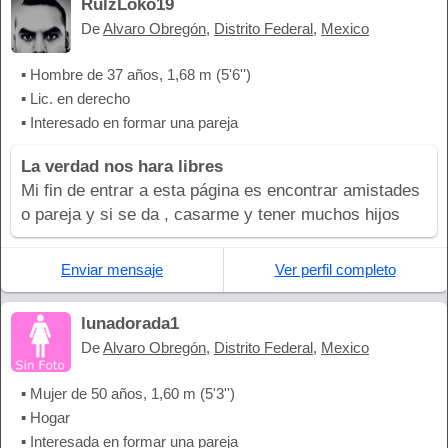
RulzLoko19
De
Alvaro Obregón
,
Distrito Federal
,
Mexico
▪ Hombre de 37 años, 1,68 m (5'6'')
▪ Lic. en derecho
▪ Interesado en formar una pareja
La verdad nos hara libres
Mi fin de entrar a esta página es encontrar amistades
o pareja y si se da , casarme y tener muchos hijos
Enviar mensaje
Ver perfil completo
lunadorada1
De
Alvaro Obregón
,
Distrito Federal
,
Mexico
▪ Mujer de 50 años, 1,60 m (5'3'')
▪ Hogar
▪ Interesada en formar una pareja