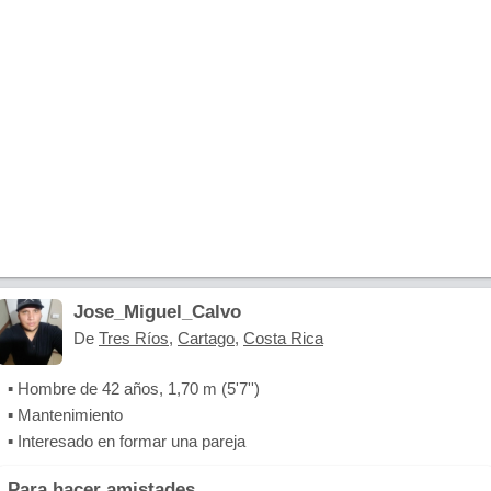
Jose_Miguel_Calvo
De
Tres Ríos
,
Cartago
,
Costa Rica
▪ Hombre de 42 años, 1,70 m (5'7'')
▪ Mantenimiento
▪ Interesado en formar una pareja
Para hacer amistades