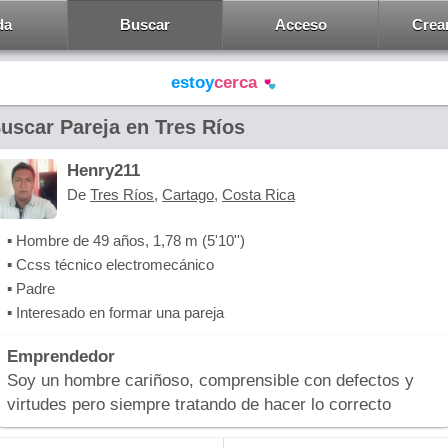
da
Buscar
Acceso
Crea
estoy
cerca
uscar Pareja en Tres Ríos
Henry211
De
Tres Ríos
,
Cartago
,
Costa Rica
▪ Hombre de 49 años, 1,78 m (5'10'')
▪ Ccss técnico electromecánico
▪ Padre
▪ Interesado en formar una pareja
Emprendedor
Soy un hombre cariñoso, comprensible con defectos y
virtudes pero siempre tratando de hacer lo correcto