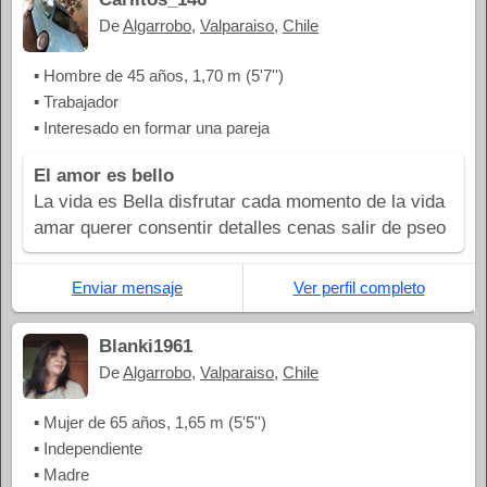
De
Algarrobo
,
Valparaiso
,
Chile
▪ Hombre de 45 años, 1,70 m (5'7'')
▪ Trabajador
▪ Interesado en formar una pareja
El amor es bello
La vida es Bella disfrutar cada momento de la vida
amar querer consentir detalles cenas salir de pseo
Enviar mensaje
Ver perfil completo
Blanki1961
De
Algarrobo
,
Valparaiso
,
Chile
▪ Mujer de 65 años, 1,65 m (5'5'')
▪ Independiente
▪ Madre