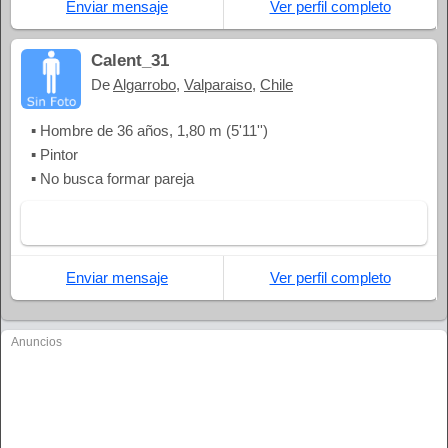
Enviar mensaje
Ver perfil completo
Calent_31
De
Algarrobo
,
Valparaiso
,
Chile
▪ Hombre de 36 años, 1,80 m (5'11'')
▪ Pintor
▪ No busca formar pareja
Enviar mensaje
Ver perfil completo
Anuncios