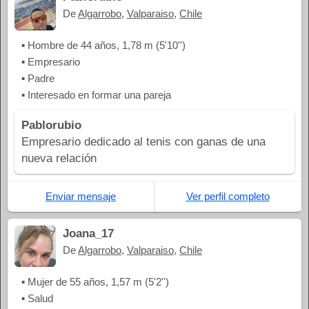
De
Algarrobo
,
Valparaiso
,
Chile
▪ Hombre de 44 años, 1,78 m (5'10'')
▪ Empresario
▪ Padre
▪ Interesado en formar una pareja
Pablorubio
Empresario dedicado al tenis con ganas de una
nueva relación
Enviar mensaje
Ver perfil completo
Joana_17
De
Algarrobo
,
Valparaiso
,
Chile
▪ Mujer de 55 años, 1,57 m (5'2'')
▪ Salud