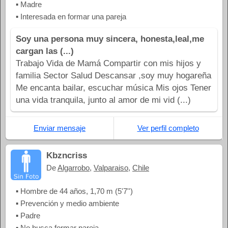
▪ Madre
▪ Interesada en formar una pareja
Soy una persona muy sincera, honesta,leal,me
cargan las (...)
Trabajo Vida de Mamá Compartir con mis hijos y
familia Sector Salud Descansar ,soy muy hogareña
Me encanta bailar, escuchar música Mis ojos Tener
una vida tranquila, junto al amor de mi vid (...)
Enviar mensaje
Ver perfil completo
Kbzncriss
De
Algarrobo
,
Valparaiso
,
Chile
▪ Hombre de 44 años, 1,70 m (5'7'')
▪ Prevención y medio ambiente
▪ Padre
▪ No busca formar pareja