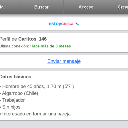
da
Buscar
Acceso
Crea
estoy
cerca
Perfil de
Carlitos_146
Última conexión:
Hace más de 3 meses
Enviar mensaje
Datos básicos
▪ Hombre de 45 años, 1,70 m (5'7'')
▪ Algarrobo (Chile)
▪ Trabajador
▪ Sin hijos
▪ Interesado en formar una pareja