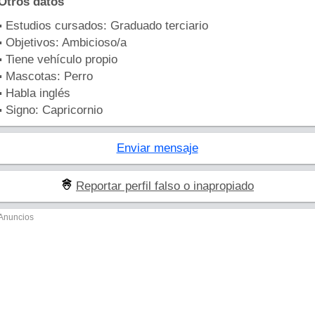
Otros datos
▪ Estudios cursados: Graduado terciario
▪ Objetivos: Ambicioso/a
▪ Tiene vehículo propio
▪ Mascotas: Perro
▪ Habla inglés
▪ Signo: Capricornio
Enviar mensaje
Reportar perfil falso o inapropiado
Anuncios