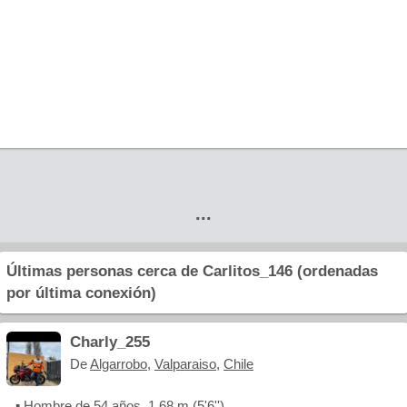
...
Últimas personas cerca de Carlitos_146 (ordenadas
por última conexión)
Charly_255
De
Algarrobo
,
Valparaiso
,
Chile
▪ Hombre de 54 años, 1,68 m (5'6'')