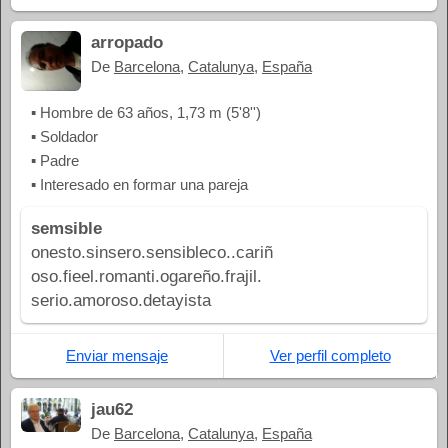
arropado
De
Barcelona
,
Catalunya
,
España
▪ Hombre de 63 años, 1,73 m (5'8'')
▪ Soldador
▪ Padre
▪ Interesado en formar una pareja
semsible
onesto.sinsero.sensibleco..cariñ
oso.fieel.romanti.ogareño.frajil.
serio.amoroso.detayista
Enviar mensaje
Ver perfil completo
jau62
De
Barcelona
,
Catalunya
,
España