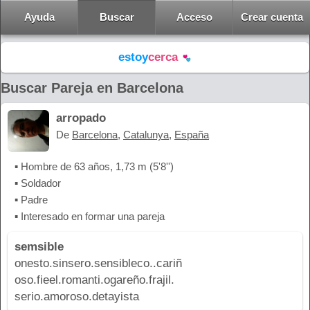
Ayuda
Buscar
Acceso
Crear cuenta
estoy
cerca
Buscar Pareja en Barcelona
arropado
De
Barcelona
,
Catalunya
,
España
▪ Hombre de 63 años, 1,73 m (5'8'')
▪ Soldador
▪ Padre
▪ Interesado en formar una pareja
semsible
onesto.sinsero.sensibleco..cariñ
oso.fieel.romanti.ogareño.frajil.
serio.amoroso.detayista