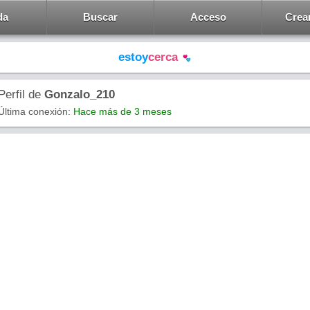
da
Buscar
Acceso
Crea
estoy
cerca
Perfil de
Gonzalo_210
Última conexión:
Hace más de 3 meses