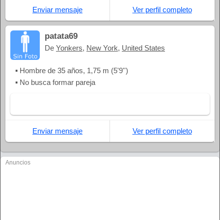
Enviar mensaje
Ver perfil completo
patata69
De
Yonkers
,
New York
,
United States
▪ Hombre de 35 años, 1,75 m (5'9'')
▪ No busca formar pareja
Enviar mensaje
Ver perfil completo
Anuncios